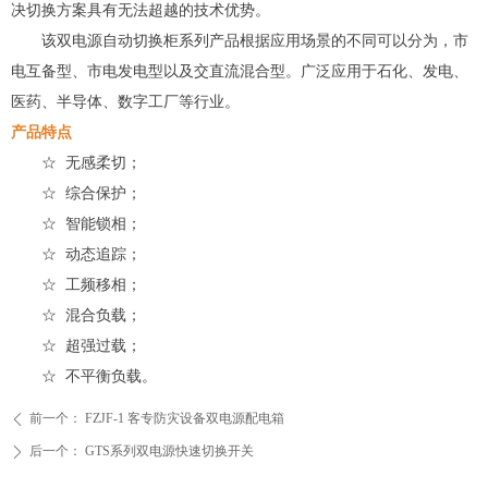
决切换方案具有无法超越的技术优势。
该双电源自动切换柜系列产品根据应用场景的不同可以分为，市
电互备型、市电发电型以及交直流混合型。广泛应用于石化、发电、
医药、半导体、数字工厂等行业。
产品特点
☆ 无感柔切；
☆ 综合保护；
☆ 智能锁相；
☆ 动态追踪；
☆ 工频移相；
☆ 混合负载；
☆ 超强过载；
☆ 不平衡负载。
前一个：
FZJF-1 客专防灾设备双电源配电箱
ꄴ
后一个：
GTS系列双电源快速切换开关
ꄲ