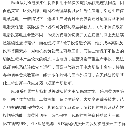
Psoft系列双电源柔性切换柜用于解决关键负载供电连续问题，因
自然灾害、区外故障、电网不合理架构以及计划性停电，引起生产停
电或晃电。一般情况下，连续生产场合对重要设备通过配置两路不同
电源来保证，实际运行中因不同负载功率差异较大，同时不同负载断
电后跌落电压参数不同，传统的双电源切换开关在切换时间上无法满
足连续性运行需求，而在线式UPS除了设备造价高、维护成本高以及
效率等因素外，对电机类负载无法可靠工作。而某些情况下不恰当的
切换过程将产生较大的瞬态冲击电流，甚至诱发严重生产事故，无法
保证供电系统连续安全运行，国高电气致力于电力切换十多年，接触
各种切换需求数百种，经过多年的潜心国内外调研，在无感知投切基
础上推出新一代Psoft双电源柔性切换柜。
Psoft系列柔性切换柜以关键负荷为主要保障对象，采用柔切换策
略，融合数字锁相、工频移相、高功率逆变、大功率追踪等技术，结
合独有的智能保护技术，具有智能负载跟踪，恒转矩控制以及动态软
投切等功能，集柔性切换、综合保护、远程控制等多种功能为一体，
比在线式UPS、EPS应急电源、STS静态切换开关以及双电源开关等解