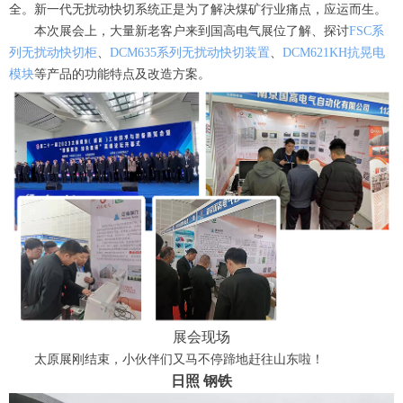
全。新一代无扰动快切系统正是为了解决煤矿行业痛点，应运而生。
本次展会上，大量新老客户来到国高电气展位了解、探讨
FSC系
列无扰动快切柜
、
DCM635系列无扰动快切装置
、
DCM621KH抗晃电
模块
等产品的功能特点及改造方案。
展会现场
太原展刚结束，小伙伴们又马不停蹄地赶往山东啦！
日照 钢铁