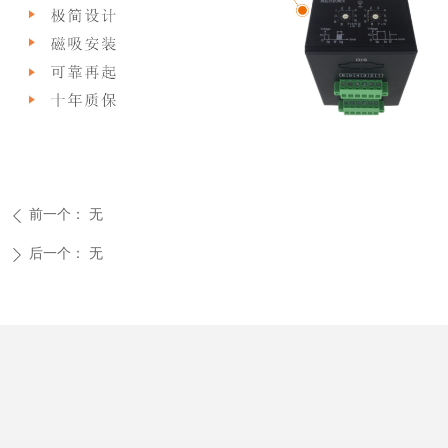
前一个：
无
ꄴ
后一个：
无
ꄲ